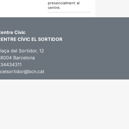
presencialment al
centre.
entre Cívic
CENTRE CÍVIC EL SORTIDOR
laça del Sortidor, 12
8004 Barcelona
934434311
celsortidor@bcn.cat